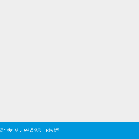
语句执行错 6=6错误提示：下标越界